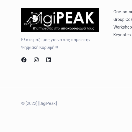
One-on-o
Group Co
Workshop 
Keynotes
Ελάτε μαζί μας για να σας πάμε στην
Ψηφιακή Κορυφή !!!
© [2022] [DigiPeak]