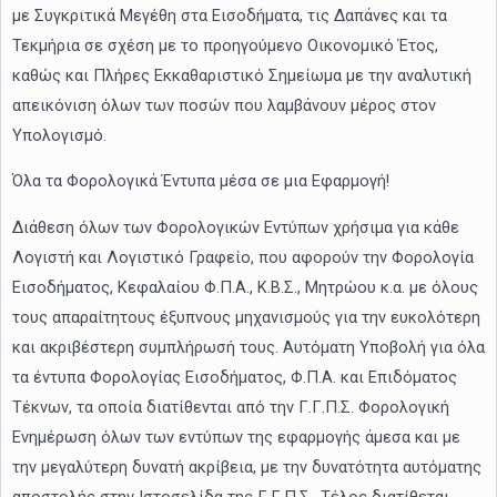
με Συγκριτικά Μεγέθη στα Εισοδήματα, τις Δαπάνες και τα
Τεκμήρια σε σχέση με το προηγούμενο Οικονομικό Έτος,
καθώς και Πλήρες Εκκαθαριστικό Σημείωμα με την αναλυτική
απεικόνιση όλων των ποσών που λαμβάνουν μέρος στον
Υπολογισμό.
Όλα τα Φορολογικά Έντυπα μέσα σε μια Εφαρμογή!
Διάθεση όλων των Φορολογικών Εντύπων χρήσιμα για κάθε
Λογιστή και Λογιστικό Γραφείο, που αφορούν την Φορολογία
Εισοδήματος, Κεφαλαίου Φ.Π.Α., Κ.Β.Σ., Μητρώου κ.α. με όλους
τους απαραίτητους έξυπνους μηχανισμούς για την ευκολότερη
και ακριβέστερη συμπλήρωσή τους. Αυτόματη Υποβολή για όλα
τα έντυπα Φορολογίας Εισοδήματος, Φ.Π.Α. και Επιδόματος
Τέκνων, τα οποία διατίθενται από την Γ.Γ.Π.Σ. Φορολογική
Ενημέρωση όλων των εντύπων της εφαρμογής άμεσα και με
την μεγαλύτερη δυνατή ακρίβεια, με την δυνατότητα αυτόματης
αποστολής στην Ιστοσελίδα της Γ.Γ.Π.Σ.. Τέλος διατίθεται