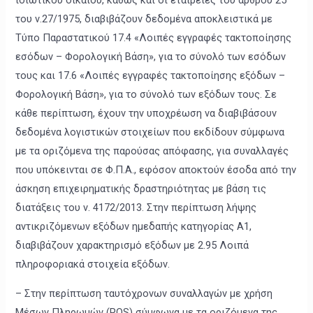
ιδιωτικού δικαίου, καθώς και οι εταιρείες του άρθρου 25
του ν.27/1975, διαβιβάζουν δεδομένα αποκλειστικά με
Τύπο Παραστατικού 17.4 «Λοιπές εγγραφές τακτοποίησης
εσόδων – Φορολογική Βάση», για το σύνολό των εσόδων
τους και 17.6 «Λοιπές εγγραφές τακτοποίησης εξόδων –
Φορολογική Βάση», για το σύνολό των εξόδων τους. Σε
κάθε περίπτωση, έχουν την υποχρέωση να διαβιβάσουν
δεδομένα λογιστικών στοιχείων που εκδίδουν σύμφωνα
με τα οριζόμενα της παρούσας απόφασης, για συναλλαγές
που υπόκεινται σε Φ.Π.Α., εφόσον αποκτούν έσοδα από την
άσκηση επιχειρηματικής δραστηριότητας με βάση τις
διατάξεις του ν. 4172/2013. Στην περίπτωση λήψης
αντικριζόμενων εξόδων ημεδαπής κατηγορίας Α1,
διαβιβάζουν χαρακτηρισμό εξόδων με 2.95 Λοιπά
πληροφοριακά στοιχεία εξόδων.
– Στην περίπτωση ταυτόχρονων συναλλαγών με χρήση
Μέσων Πληρωμών (POS) σύμφωνα με τα οριζόμενα της