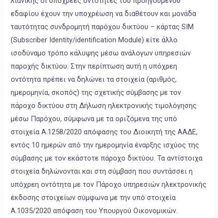
λιανικής οι υπόχρεες οντότητες του προηγούμενου
εδαφίου έχουν την υποχρέωση να διαθέτουν και μονάδα
ταυτότητας συνδρομητή παρόχου δικτύου – κάρτας SIM
(Subscriber Identity/identification Module) είτε άλλο
ισοδύναμο τρόπο κάλυψης μέσω ανάλογων υπηρεσιών
παροχής δικτύου. Στην περίπτωση αυτή η υπόχρεη
οντότητα πρέπει να δηλώνει τα στοιχεία (αριθμός,
ημερομηνία, σκοπός) της σχετικής σύμβασης με τον
πάροχο δικτύου στη Δήλωση ηλεκτρονικής τιμολόγησης
μέσω Παρόχου, σύμφωνα με τα οριζόμενα της υπό
στοιχεία Α.1258/2020 απόφασης του Διοικητή της ΑΑΔΕ,
εντός 10 ημερών από την ημερομηνία έναρξης ισχύος της
σύμβασης με τον εκάστοτε πάροχο δικτύου. Τα αντίστοιχα
στοιχεία δηλώνονται και στη σύμβαση που συντάσσει η
υπόχρεη οντότητα με τον Πάροχο υπηρεσιών ηλεκτρονικής
έκδοσης στοιχείων σύμφωνα με την υπό στοιχεία
Α.1035/2020 απόφαση του Υπουργού Οικονομικών.