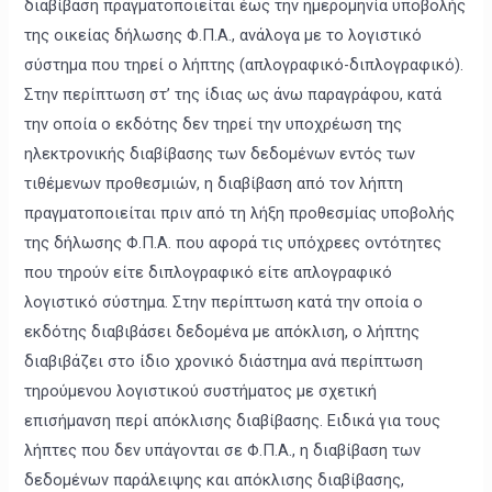
διαβίβαση πραγματοποιείται έως την ημερομηνία υποβολής
της οικείας δήλωσης Φ.Π.Α., ανάλογα με το λογιστικό
σύστημα που τηρεί ο λήπτης (απλογραφικό-διπλογραφικό).
Στην περίπτωση στ’ της ίδιας ως άνω παραγράφου, κατά
την οποία ο εκδότης δεν τηρεί την υποχρέωση της
ηλεκτρονικής διαβίβασης των δεδομένων εντός των
τιθέμενων προθεσμιών, η διαβίβαση από τον λήπτη
πραγματοποιείται πριν από τη λήξη προθεσμίας υποβολής
της δήλωσης Φ.Π.Α. που αφορά τις υπόχρεες οντότητες
που τηρούν είτε διπλογραφικό είτε απλογραφικό
λογιστικό σύστημα. Στην περίπτωση κατά την οποία ο
εκδότης διαβιβάσει δεδομένα με απόκλιση, ο λήπτης
διαβιβάζει στο ίδιο χρονικό διάστημα ανά περίπτωση
τηρούμενου λογιστικού συστήματος με σχετική
επισήμανση περί απόκλισης διαβίβασης. Ειδικά για τους
λήπτες που δεν υπάγονται σε Φ.Π.Α., η διαβίβαση των
δεδομένων παράλειψης και απόκλισης διαβίβασης,