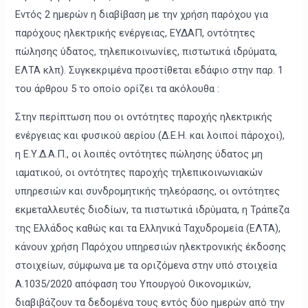
Εντός 2 ημερών η διαβίβαση με την χρήση παρόχου για
παρόχους ηλεκτρικής ενέργειας, ΕΥΔΑΠ, οντότητες
πώλησης ύδατος, τηλεπικοινωνίες, πιστωτικά ιδρύματα,
ΕΛΤΑ κλπ). Συγκεκριμένα προστίθεται εδάφιο στην παρ. 1
του άρθρου 5 το οποίο ορίζει τα ακόλουθα :
Στην περίπτωση που οι οντότητες παροχής ηλεκτρικής
ενέργειας και φυσικού αερίου (Δ.Ε.Η. και λοιποί πάροχοι),
η Ε.Υ.Δ.Α.Π., οι λοιπές οντότητες πώλησης ύδατος μη
ιαματικού, οι οντότητες παροχής τηλεπικοινωνιακών
υπηρεσιών και συνδρομητικής τηλεόρασης, οι οντότητες
εκμεταλλευτές διοδίων, τα πιστωτικά ιδρύματα, η Τράπεζα
της Ελλάδος καθώς και τα Ελληνικά Ταχυδρομεία (ΕΛΤΑ),
κάνουν χρήση Παρόχου υπηρεσιών ηλεκτρονικής έκδοσης
στοιχείων, σύμφωνα με τα οριζόμενα στην υπό στοιχεία
Α.1035/2020 απόφαση του Υπουργού Οικονομικών,
διαβιβάζουν τα δεδομένα τους εντός δύο ημερών από την