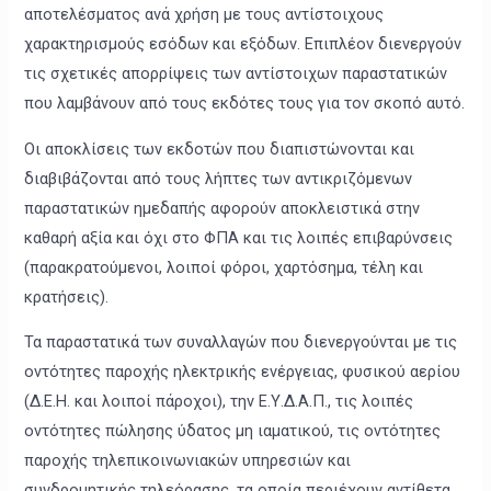
αποτελέσματος ανά χρήση με τους αντίστοιχους
χαρακτηρισμούς εσόδων και εξόδων. Επιπλέον διενεργούν
τις σχετικές απορρίψεις των αντίστοιχων παραστατικών
που λαμβάνουν από τους εκδότες τους για τον σκοπό αυτό.
Οι αποκλίσεις των εκδοτών που διαπιστώνονται και
διαβιβάζονται από τους λήπτες των αντικριζόμενων
παραστατικών ημεδαπής αφορούν αποκλειστικά στην
καθαρή αξία και όχι στο ΦΠΑ και τις λοιπές επιβαρύνσεις
(παρακρατούμενοι, λοιποί φόροι, χαρτόσημα, τέλη και
κρατήσεις).
Τα παραστατικά των συναλλαγών που διενεργούνται με τις
οντότητες παροχής ηλεκτρικής ενέργειας, φυσικού αερίου
(Δ.Ε.Η. και λοιποί πάροχοι), την Ε.Υ.Δ.Α.Π., τις λοιπές
οντότητες πώλησης ύδατος μη ιαματικού, τις οντότητες
παροχής τηλεπικοινωνιακών υπηρεσιών και
συνδρομητικής τηλεόρασης, τα οποία περιέχουν αντίθετα