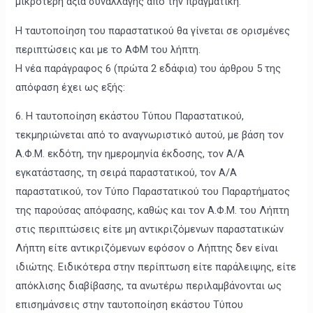
μικρότερη αξία συναλλαγής από την πραγματική.
Η ταυτοποίηση του παραστατικού θα γίνεται σε ορισμένες
περιπτώσεις και με το ΑΦΜ του λήπτη.
Η νέα παράγραφος 6 (πρώτα 2 εδάφια) του άρθρου 5 της
απόφαση έχει ως εξής:
6. Η ταυτοποίηση εκάστου Τύπου Παραστατικού,
τεκμηριώνεται από το αναγνωριστικό αυτού, με βάση τον
Α.Φ.Μ. εκδότη, την ημερομηνία έκδοσης, τον Α/Α
εγκατάστασης, τη σειρά παραστατικού, τον Α/Α
παραστατικού, τον Τύπο Παραστατικού του Παραρτήματος
της παρούσας απόφασης, καθώς και τον Α.Φ.Μ. του Λήπτη
στις περιπτώσεις είτε μη αντικριζόμενων παραστατικών
Λήπτη είτε αντικριζόμενων εφόσον ο Λήπτης δεν είναι
ιδιώτης. Ειδικότερα στην περίπτωση είτε παράλειψης, είτε
απόκλισης διαβίβασης, τα ανωτέρω περιλαμβάνονται ως
επισημάνσεις στην ταυτοποίηση εκάστου Τύπου