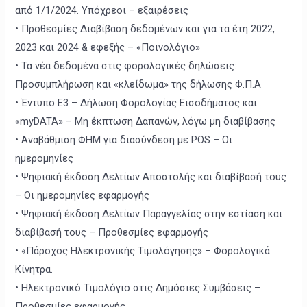
από 1/1/2024. Υπόχρεοι – εξαιρέσεις
• Προθεσμίες Διαβίβαση δεδομένων και για τα έτη 2022,
2023 και 2024 & εφεξής – «Ποινολόγιο»
• Τα νέα δεδομένα στις φορολογικές δηλώσεις:
Προσυμπλήρωση και «κλείδωμα» της δήλωσης Φ.Π.Α
• Έντυπο Ε3 – Δήλωση Φορολογίας Εισοδήματος και
«myDATA» – Μη έκπτωση Δαπανών, λόγω μη διαβίβασης
• Αναβάθμιση ΦΗΜ για διασύνδεση με POS – Οι
ημερομηνίες
• Ψηφιακή έκδοση Δελτίων Αποστολής και διαβίβασή τους
– Οι ημερομηνίες εφαρμογής
• Ψηφιακή έκδοση Δελτίων Παραγγελίας στην εστίαση και
διαβίβασή τους – Προθεσμίες εφαρμογής
• «Πάροχος Ηλεκτρονικής Τιμολόγησης» – Φορολογικά
Κίνητρα.
• Ηλεκτρονικό Τιμολόγιο στις Δημόσιες Συμβάσεις –
Προθεσμίες εφαρμογής