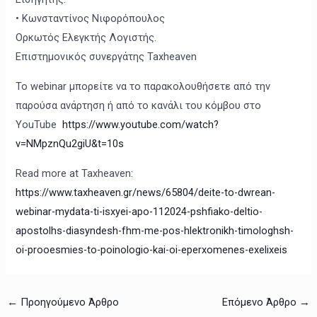
• Κωνσταντίνος Νιφορόπουλος
Ορκωτός Ελεγκτής Λογιστής.
Επιστημονικός συνεργάτης Taxheaven
Το webinar μπορείτε να το παρακολουθήσετε από την
παρούσα ανάρτηση ή από το κανάλι του κόμβου στο
YouTube
https://www.youtube.com/watch?
v=NMpznQu2giU&t=10s
Read more at Taxheaven:
https://www.taxheaven.gr/news/65804/deite-to-dwrean-
webinar-mydata-ti-isxyei-apo-112024-pshfiako-deltio-
apostolhs-diasyndesh-fhm-me-pos-hlektronikh-timologhsh-
oi-prooesmies-to-poinologio-kai-oi-eperxomenes-exelixeis
←
Προηγούμενο Άρθρο
Επόμενο Άρθρο
→