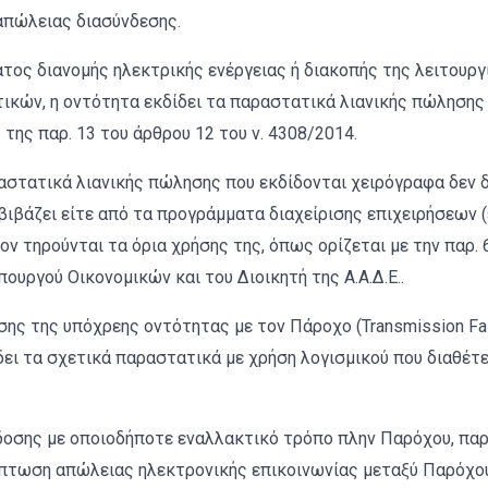
απώλειας διασύνδεσης.
ος διανομής ηλεκτρικής ενέργειας ή διακοπής της λειτουργ
ικών, η οντότητα εκδίδει τα παραστατικά λιανικής πώλησης
 της παρ. 13 του άρθρου 12 του ν. 4308/2014.
αστατικά λιανικής πώλησης που εκδίδονται χειρόγραφα δεν δ
βιβάζει είτε από τα προγράμματα διαχείρισης επιχειρήσεων (
ν τηρούνται τα όρια χρήσης της, όπως ορίζεται με την παρ. 
ουργού Οικονομικών και του Διοικητή της Α.Α.Δ.Ε..
ς της υπόχρεης οντότητας με τον Πάροχο (Transmission Fail
δει τα σχετικά παραστατικά με χρήση λογισμικού που διαθέτε
κδοσης με οποιοδήποτε εναλλακτικό τρόπο πλην Παρόχου, πα
πτωση απώλειας ηλεκτρονικής επικοινωνίας μεταξύ Παρόχου