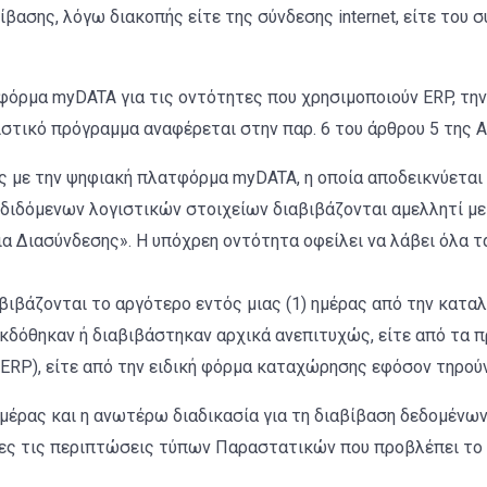
βασης, λόγω διακοπής είτε της σύνδεσης internet, είτε του 
όρμα myDATA για τις οντότητες που χρησιμοποιούν ERP, την
ιστικό πρόγραμμα αναφέρεται στην παρ. 6 του άρθρου 5 της 
 με την ψηφιακή πλατφόρμα myDATA, η οποία αποδεικνύεται 
διδόμενων λογιστικών στοιχείων διαβιβάζονται αμελλητί μ
ια Διασύνδεσης». Η υπόχρεη οντότητα οφείλει να λάβει όλα τ
βιβάζονται το αργότερο εντός μιας (1) ημέρας από την καταλ
εκδόθηκαν ή διαβιβάστηκαν αρχικά ανεπιτυχώς, είτε από τα 
 ERP), είτε από την ειδική φόρμα καταχώρησης εφόσον τηρούν
 ημέρας και η ανωτέρω διαδικασία για τη διαβίβαση δεδομέ
 όλες τις περιπτώσεις τύπων Παραστατικών που προβλέπει το