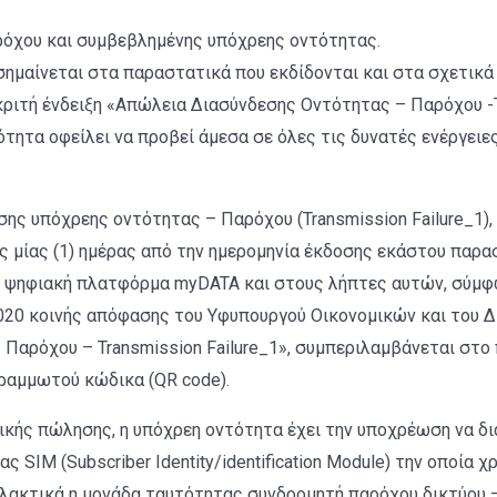
ρόχου και συμβεβλημένης υπόχρεης οντότητας.
ημαίνεται στα παραστατικά που εκδίδονται και στα σχετικά
ριτή ένδειξη «Απώλεια Διασύνδεσης Οντότητας – Παρόχου -T
τητα οφείλει να προβεί άμεσα σε όλες τις δυνατές ενέργειε
ς υπόχρεης οντότητας – Παρόχου (Transmission Failure_1),
 μίας (1) ημέρας από την ημερομηνία έκδοσης εκάστου παρασ
 ψηφιακή πλατφόρμα myDATA και στους λήπτες αυτών, σύμφων
020 κοινής απόφασης του Υφυπουργού Οικονομικών και του Διοι
Παρόχου – Transmission Failure_1», συμπεριλαμβάνεται στο
ραμμωτού κώδικα (QR code).
κής πώλησης, η υπόχρεη οντότητα έχει την υποχρέωση να δι
SIM (Subscriber Identity/identification Module) την οποία χ
λλακτικά η μονάδα ταυτότητας συνδρομητή παρόχου δικτύου –