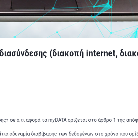
ιασύνδεσης (διακοπή internet, διακ
ς» σε ό,τι αφορά τα myDATA ορίζεται στο άρθρο 1 της απόφα
ίτια αδυναμία διαβίβασης των δεδομένων στο χρόνο που ορί